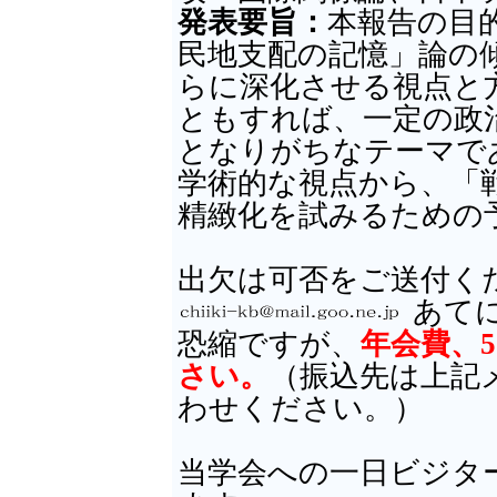
発表要旨：
本報告の目
民地支配の記憶」論の
らに深化させる視点と
ともすれば、一定の政
となりがちなテーマで
学術的な視点から、「
精緻化を試みるための
出欠は可否をご送付くださ
あて
恐縮ですが、
年会費、5
さい。
（振込先は上記
わせください。）
当学会への一日ビジター