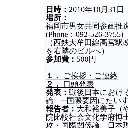
日時：
2010年10月31
場所：
福岡市男女共同参画推
(Phone：092-526-3755)
（西鉄大牟田線高宮駅
を右隣のビルへ）
参加費：
500円
１．
ご挨拶・ご連絡
２．
口頭発表
発表：
戦後日本におけ
論 ─国際要因にたい
報告者：
大和裕美子（
院比較社会文化学府博
攻・国際関係論、日本