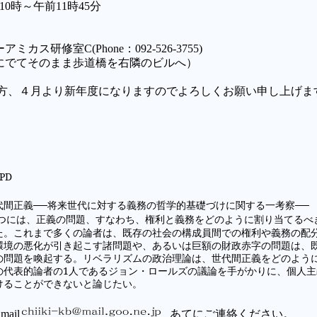
10時～午前11時45分
研修室C(Phone：092-526-3755)
にでてそのまま歩道橋を右隣のビルへ）
納の方、４月より新年度になりますのでよろしくお願い申し上げま
PD
代間正義
──
将来世代に対する義務の哲学的基礎づけに関する一考察
──
つには、正義の問題、すなわち、権利と義務をどのように割り当てるべ
た。これまで多くの論者は、既存の社会の構成員間での権利や義務の配
環境の悪化が引き起こす諸問題や、あるいは巨額の財政赤字の問題は、
の問題を喚起する。リベラリズムの政治理論は、
世代間正義をどのよう
の代表的論者の
1
人であるジョン・ロールズの議論を手がかりに、個人主
けることができないと論じたい。
ail
あてにご連絡ください。